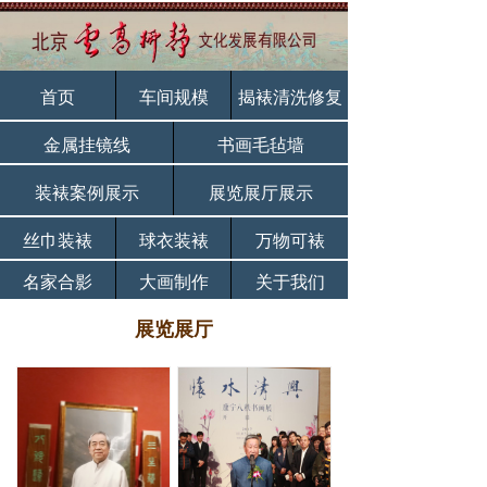
首页
车间规模
揭裱清洗修复
金属挂镜线
书画毛毡墙
装裱案例展示
展览展厅展示
丝巾装裱
球衣装裱
万物可裱
名家合影
大画制作
关于我们
展览展厅