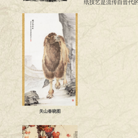
纸技艺是流传自晋代
关山春晓图