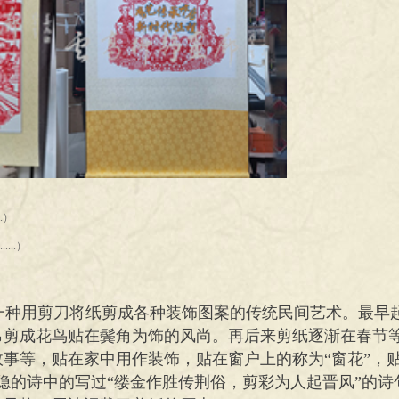
.）
...）
是一种用剪刀将纸剪成各种装饰图案的传统民间艺术。最早
帛剪成花鸟贴在鬓角为饰的风尚。再后来剪纸逐渐在春节
事等，贴在家中用作装饰，贴在窗户上的称为“窗花”，贴
隐的诗中的写过“缕金作胜传荆俗，剪彩为人起晋风”的