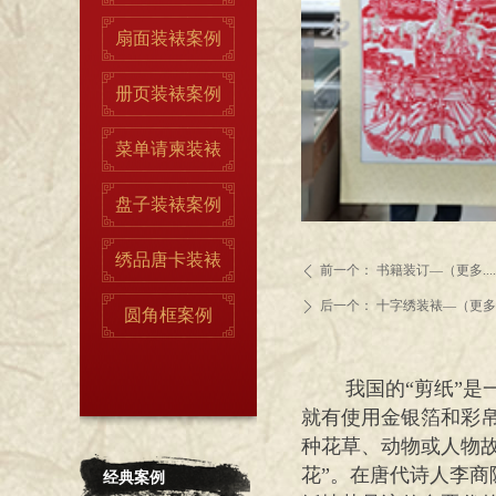
扇面装裱案例
册页装裱案例
菜单请柬装裱
盘子装裱案例
绣品唐卡装裱
前一个：
书籍装订—（更多....
ꄴ
后一个：
十字绣装裱—（更多...
ꄲ
圆角框案例
我国的“剪纸”
就有使用金银箔和彩
种花草、动物或人物故
花”。在唐代诗人李商
经典案例