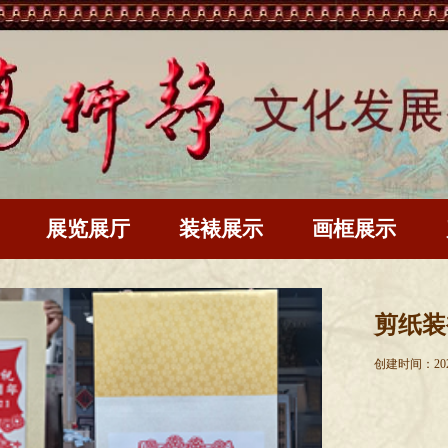
展览展厅
装裱展示
画框展示
剪纸装裱
创建时间：
20