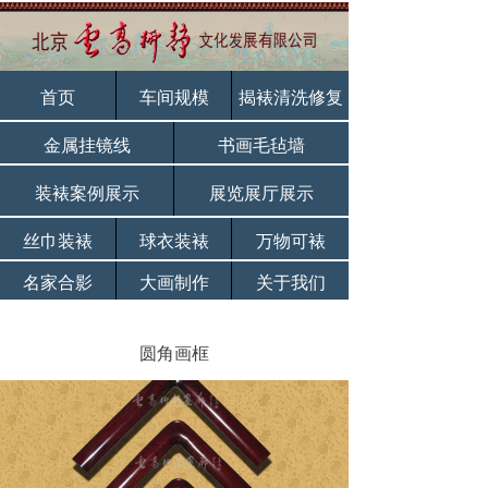
首页
车间规模
揭裱清洗修复
金属挂镜线
书画毛毡墙
装裱案例展示
展览展厅展示
丝巾装裱
球衣装裱
万物可裱
名家合影
大画制作
关于我们
圆角画框