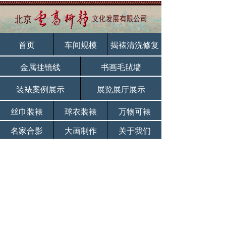
首页
车间规模
揭裱清洗修复
金属挂镜线
书画毛毡墙
装裱案例展示
展览展厅展示
丝巾装裱
球衣装裱
万物可裱
名家合影
大画制作
关于我们